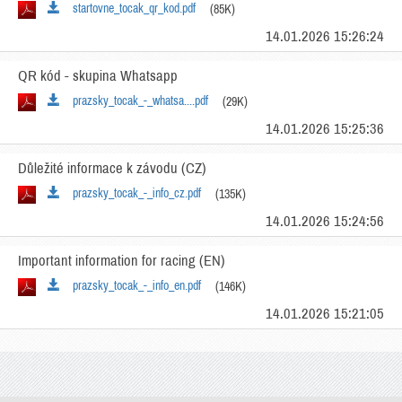
startovne_tocak_qr_kod.pdf
(85K)
14.01.2026 15:26:24
QR kód - skupina Whatsapp
prazsky_tocak_-_whatsa....pdf
(29K)
14.01.2026 15:25:36
Důležité informace k závodu (CZ)
prazsky_tocak_-_info_cz.pdf
(135K)
14.01.2026 15:24:56
Important information for racing (EN)
prazsky_tocak_-_info_en.pdf
(146K)
14.01.2026 15:21:05