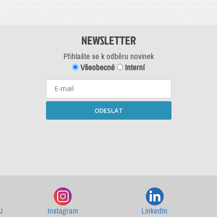
NEWSLETTER
Přihlašte se k odběru novinek
Všeobecné
Interní
ODESLAT
Starší newslettery ke stažení
J
Instagram
LinkedIn