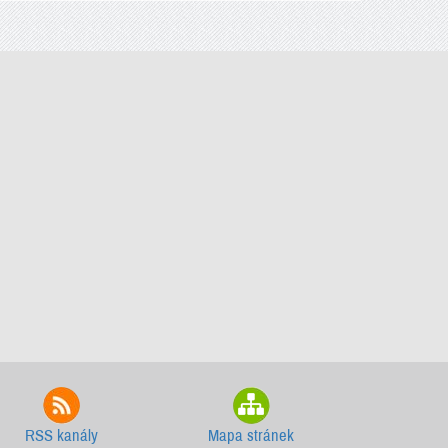
RSS kanály
Mapa stránek