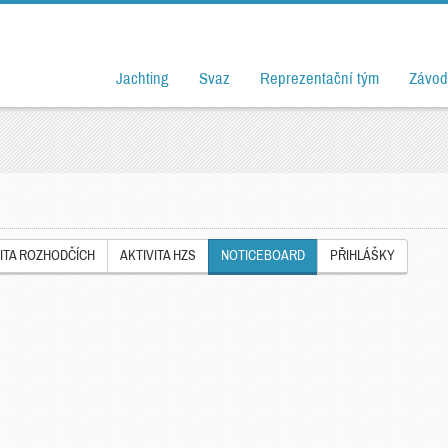
Jachting
Svaz
Reprezentační tým
Závod
ITA ROZHODČÍCH
AKTIVITA HZS
NOTICEBOARD
PŘIHLÁŠKY