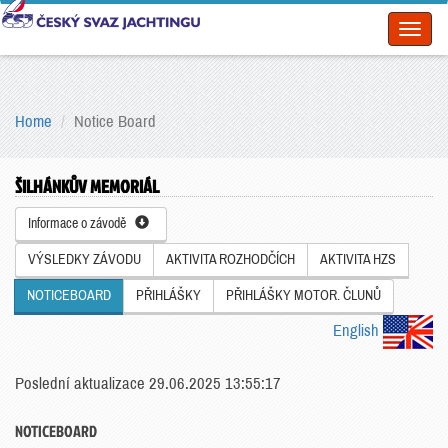
Toggl
naviga
Home
Notice Board
ŠILHÁNKŮV MEMORIÁL
Informace o závodě
VÝSLEDKY ZÁVODU
AKTIVITA ROZHODČÍCH
AKTIVITA HZS
NOTICEBOARD
PŘIHLÁŠKY
PŘIHLÁŠKY MOTOR. ČLUNŮ
English
Poslední aktualizace 29.06.2025 13:55:17
NOTICEBOARD