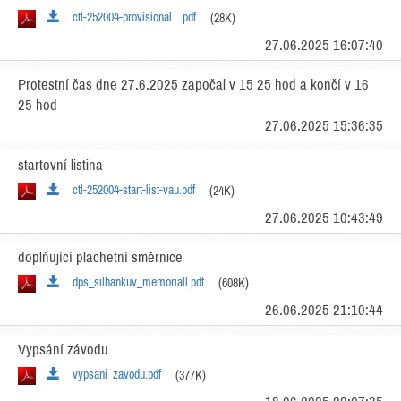
ctl-252004-provisional....pdf
(28K)
27.06.2025 16:07:40
Protestní čas dne 27.6.2025 započal v 15 25 hod a končí v 16
25 hod
27.06.2025 15:36:35
startovní listina
ctl-252004-start-list-vau.pdf
(24K)
27.06.2025 10:43:49
doplňující plachetní směrnice
dps_silhankuv_memoriall.pdf
(608K)
26.06.2025 21:10:44
Vypsání závodu
vypsani_zavodu.pdf
(377K)