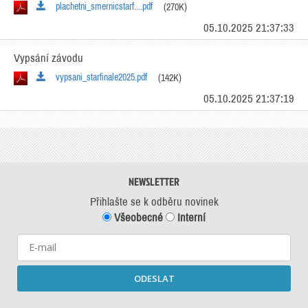
plachetni_smernicstarf....pdf
(270K)
05.10.2025 21:37:33
Vypsání závodu
vypsani_starfinale2025.pdf
(142K)
05.10.2025 21:37:19
NEWSLETTER
Přihlašte se k odběru novinek
Všeobecné
Interní
ODESLAT