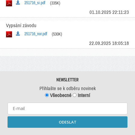
251716_si.pdf
(335K)
01.10.2025 22:11:23
Vypsání závodu
251716_nor.pdf
(530K)
22.09.2025 18:05:18
NEWSLETTER
Přihlašte se k odběru novinek
Všeobecné
Interní
ODESLAT