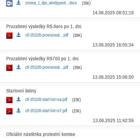
zmena_1_dps_windypoint....docx
(35K)
14.06.2025 08:51:19
Prozatimní výsledky RS Aero po 1. dni
ctl-251105-provisional....pdf
(26K)
13.06.2025 16:05:34
Prozatimní výsledky RS700 po 1. dni
ctl-251105-provisional....pdf
(26K)
13.06.2025 15:06:50
Startovní listiny
ctl-251105-start-list-rsa.pdf
(23K)
ctl-251105-start-list-rs7.pdf
(23K)
13.06.2025 11:42:59
Oficiální nástěnka protestní komise