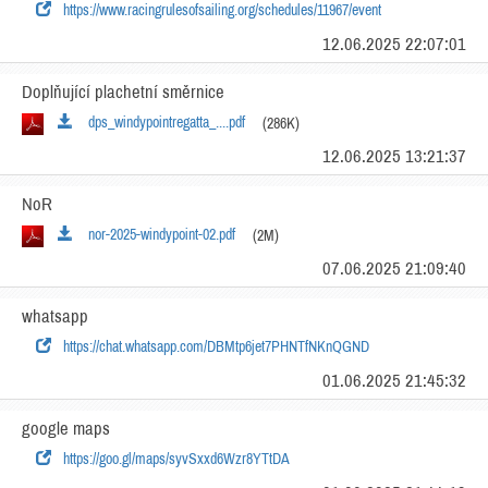
https://www.racingrulesofsailing.org/schedules/11967/event
12.06.2025 22:07:01
Doplňující plachetní směrnice
dps_windypointregatta_....pdf
(286K)
12.06.2025 13:21:37
NoR
nor-2025-windypoint-02.pdf
(2M)
07.06.2025 21:09:40
whatsapp
https://chat.whatsapp.com/DBMtp6jet7PHNTfNKnQGND
01.06.2025 21:45:32
google maps
https://goo.gl/maps/syvSxxd6Wzr8YTtDA