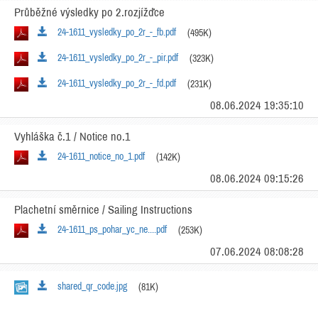
Průběžné výsledky po 2.rozjížďce
24-1611_vysledky_po_2r_-_fb.pdf
(495K)
24-1611_vysledky_po_2r_-_pir.pdf
(323K)
24-1611_vysledky_po_2r_-_fd.pdf
(231K)
08.06.2024 19:35:10
Vyhláška č.1 / Notice no.1
24-1611_notice_no_1.pdf
(142K)
08.06.2024 09:15:26
Plachetní směrnice / Sailing Instructions
24-1611_ps_pohar_yc_ne....pdf
(253K)
07.06.2024 08:08:28
shared_qr_code.jpg
(81K)