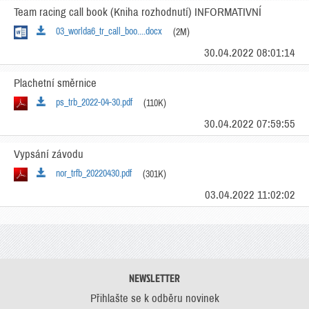
Team racing call book (Kniha rozhodnutí) INFORMATIVNÍ
03_worlda6_tr_call_boo....docx
(2M)
30.04.2022 08:01:14
Plachetní směrnice
ps_trb_2022-04-30.pdf
(110K)
30.04.2022 07:59:55
Vypsání závodu
nor_trfb_20220430.pdf
(301K)
03.04.2022 11:02:02
NEWSLETTER
Přihlašte se k odběru novinek