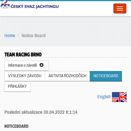
Toggl
naviga
Home
Notice Board
TEAM RACING BRNO
Informace o závodě
VÝSLEDKY ZÁVODU
AKTIVITA ROZHODČÍCH
NOTICEBOARD
PŘIHLÁŠKY
English
Poslední aktualizace 30.04.2022 8:1:14
NOTICEBOARD