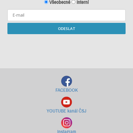
Všeobecné
Interní
ODESLAT
Starší newslettery ke stažení
FACEBOOK
YOUTUBE kanál ČSJ
Instagram