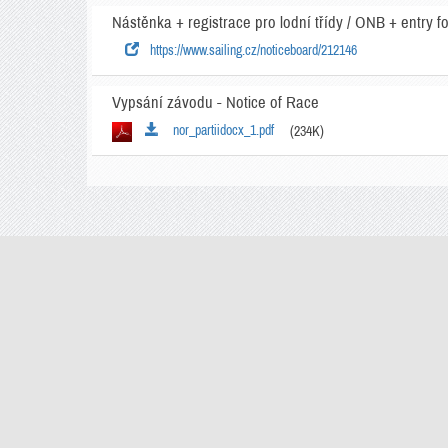
Nástěnka + registrace pro lodní třídy / ONB + entry f
https://www.sailing.cz/noticeboard/212146
Vypsání závodu - Notice of Race
nor_partiidocx_1.pdf
(234K)