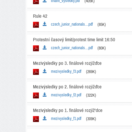
finalni_vysledky.pdf
(405K)
Rule 42
czech_junior_nationals....pdf
(85K)
Protestní časový limit/protest time limit 16:50
czech_junior_nationals....pdf
(80K)
Mezivýsledky po 3. finálové rozjížďce
mezivysledky_f3.pdf
(269K)
Mezivýsledky po 2. finálové rozjížďce
mezivysledky_f2.pdf
(322K)
Mezivýsledky po 1. finálové rozjíž'dce
mezivysledky_f1.pdf
(309K)