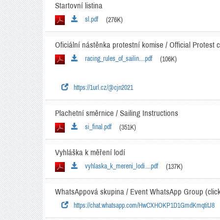
Startovní listina
sl.pdf
(276K)
Oficiální nástěnka protestní komise / Official Protest
racing_rules_of_sailin....pdf
(106K)
https://1url.cz/@cjn2021
Plachetní směrnice / Sailing Instructions
si_final.pdf
(351K)
Vyhláška k měření lodí
vyhlaska_k_mereni_lodi....pdf
(137K)
WhatsAppová skupina / Event WhatsApp Group (click 
https://chat.whatsapp.com/HwCXHOKP1D1GmdKmqtitJ8