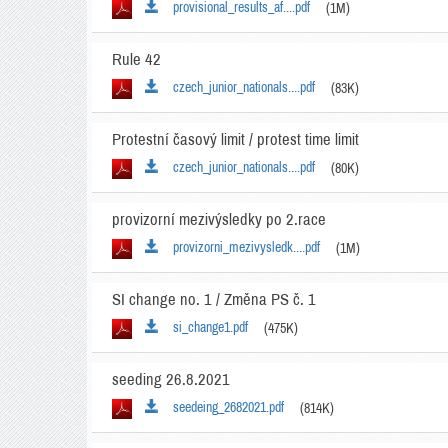
provisional_results_af....pdf
(1M)
Rule 42
czech_junior_nationals....pdf
(83K)
Protestní časový limit / protest time limit
czech_junior_nationals....pdf
(80K)
provizorní mezivýsledky po 2.race
provizorni_mezivysledk....pdf
(1M)
SI change no. 1 / Změna PS č. 1
si_change1.pdf
(475K)
seeding 26.8.2021
seedeing_2682021.pdf
(814K)