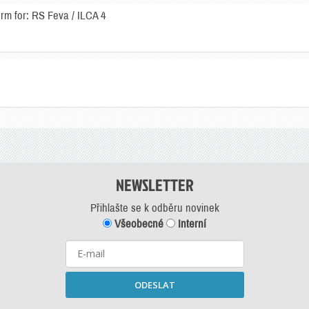
orm for: RS Feva / ILCA 4
NEWSLETTER
Přihlašte se k odběru novinek
Všeobecné
Interní
ODESLAT