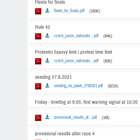
Fleets for finals
fleets_for_finals.pdf
(160K)
Rule 42
czech_junior_nationals....pdf
(84K)
Protestní časový limit / protest time limit
czech_junior_nationals....pdf
(80K)
seeding 27.8.2021
seeding_na_patek_2782021.pdf
(821K)
Friday - briefing at 9:00, first warning signal at 10:30
provisional_results_af....pdf
(1M)
provisional results after race 4