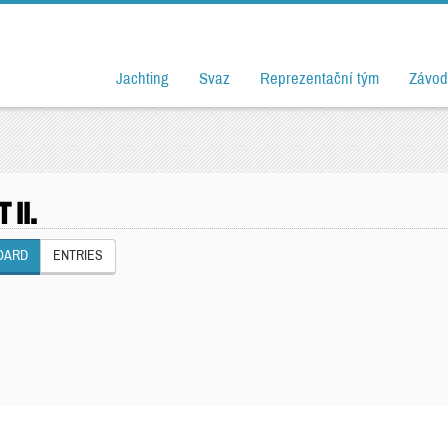
Jachting
Svaz
Reprezentační tým
Závod
 II.
OARD
ENTRIES