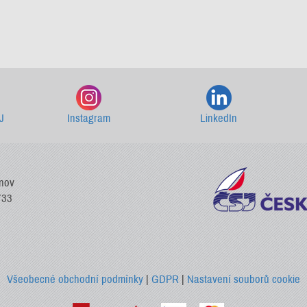
Starší newslettery ke stažení
J
Instagram
LinkedIn
vnov
733
Všeobecné obchodní podmínky
|
GDPR
|
Nastavení souborů cookie