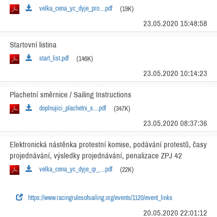
velka_cena_yc_dyje_pro....pdf
(19K)
23.05.2020 15:48:58
Startovní listina
start_list.pdf
(146K)
23.05.2020 10:14:23
Plachetní směrnice / Sailing Instructions
doplnujici_plachetni_s....pdf
(347K)
23.05.2020 08:37:36
Elektronická nástěnka protestní komise, podávání protestů, časy
projednávání, výsledky projednávání, penalizace ZPJ 42
velka_cena_yc_dyje_qr_....pdf
(22K)
https://www.racingrulesofsailing.org/events/1120/event_links
20.05.2020 22:01:12