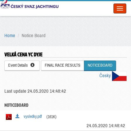
Toggl
naviga
Home
Notice Board
VELKÁ CENA YC DYJE
Event Details
FINAL RACE RESULTS
NOTICEBOARD
Česky
Last update 24.05.2020 14:48:42
NOTICEBOARD
vysledky.pdf
(161K)
24.05.2020 14:48:42