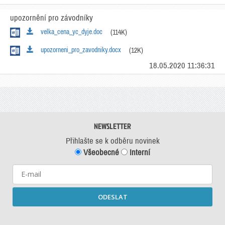
upozornění pro závodníky
velka_cena_yc_dyje.doc
(114K)
upozorneni_pro_zavodniky.docx
(12K)
18.05.2020 11:36:31
NEWSLETTER
Přihlašte se k odběru novinek
Všeobecné
Interní
ODESLAT