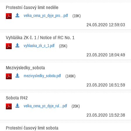
Protestní časový limit neděle
velka_cena_yc_dyje_pro....pdf
(19K)
24.05.2020 12:59:03
Vyhláška ZK č. 1 / Notice of RC No. 1
vyhlaska_zk_c_1.pdf
(25K)
23.05.2020 18:04:49
Mezivýsledky_sobota
mezivysledky_sobota.pdf
(149K)
23.05.2020 16:51:59
Sobota R42
velka_cena_yc_dyje_rul....pdf
(20K)
23.05.2020 15:52:38
Protestní časový limit sobota