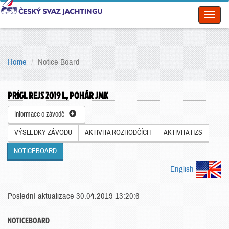
Toggl
naviga
Home
Notice Board
PRÍGL REJS 2019 I., POHÁR JMK
Informace o závodě
VÝSLEDKY ZÁVODU
AKTIVITA ROZHODČÍCH
AKTIVITA HZS
NOTICEBOARD
English
Poslední aktualizace 30.04.2019 13:20:6
NOTICEBOARD