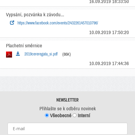
16.09.2019 18:33:50
Vypsání, pozvánka k závodu...
https://www.facebook.com/events/2432261457010796/
10.09.2019 17:50:20
Plachetní směrnice
2019cereregata_si.pdf
(86K)
10.09.2019 17:44:36
NEWSLETTER
Přihlašte se k odběru novinek
Všeobecné
Interní