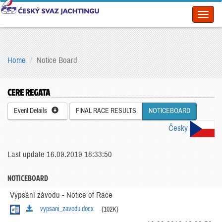
Toggl
naviga
Home
Notice Board
CERE REGATA
Event Details
FINAL RACE RESULTS
NOTICEBOARD
Česky
Last update 16.09.2019 18:33:50
NOTICEBOARD
Vypsání závodu - Notice of Race
vypsani_zavodu.docx
(102K)