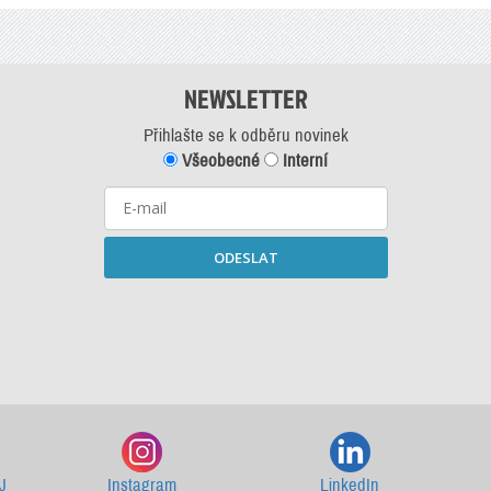
NEWSLETTER
Přihlašte se k odběru novinek
Všeobecné
Interní
ODESLAT
Starší newslettery ke stažení
J
Instagram
LinkedIn