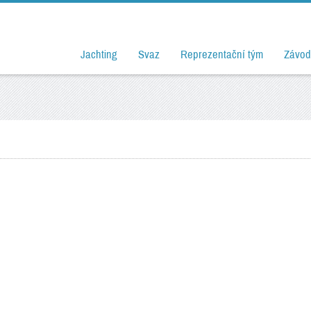
Jachting
Svaz
Reprezentační tým
Závod