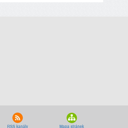
RSS kanály
Mapa stránek