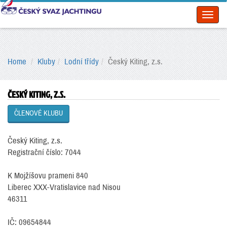
Toggl
naviga
Home
Kluby
Lodní třídy
Český Kiting, z.s.
ČESKÝ KITING, Z.S.
ČLENOVÉ KLUBU
Český Kiting, z.s.
Registrační číslo: 7044
K Mojžíšovu prameni 840
Liberec XXX-Vratislavice nad Nisou
46311
IČ: 09654844