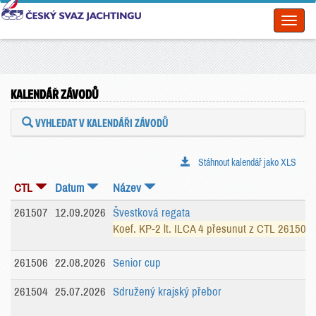
Toggl
naviga
KALENDÁŘ ZÁVODŮ
VYHLEDAT V KALENDÁŘI ZÁVODŮ
Stáhnout kalendář jako XLS
CTL
Datum
Název
261507
12.09.2026
Švestková regata
Koef. KP-2 lt. ILCA 4 přesunut z CTL 261505.
261506
22.08.2026
Senior cup
261504
25.07.2026
Sdružený krajský přebor