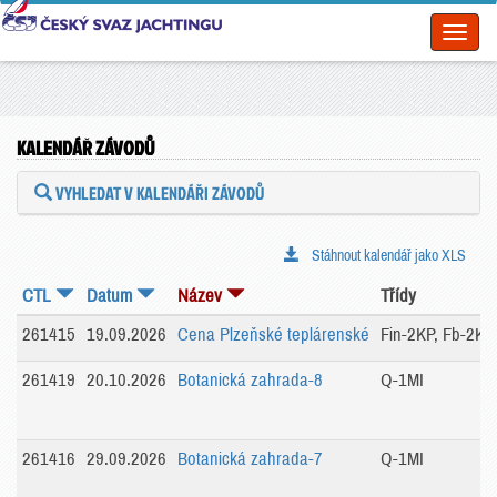
Toggl
naviga
KALENDÁŘ ZÁVODŮ
VYHLEDAT V KALENDÁŘI ZÁVODŮ
Stáhnout kalendář jako XLS
CTL
Datum
Název
Třídy
261415
19.09.2026
Cena Plzeňské teplárenské
Fin-2KP, Fb-2KP
261419
20.10.2026
Botanická zahrada-8
Q-1MI
261416
29.09.2026
Botanická zahrada-7
Q-1MI