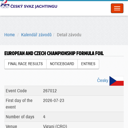
Toggl
naviga
Home
Kalendář závodů
Detail závodu
EUROPEAN AND CZECH CHAMPIONSHIP FORMULA FOIL
FINAL RACE RESULTS
NOTICEBOARD
ENTRIES
Česky
Event Code
267012
First day of the
2026-07-23
event
Number of days
4
Venue
Viganj (CRO)