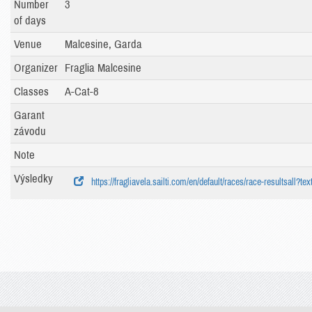
Number
3
of days
Venue
Malcesine, Garda
Organizer
Fraglia Malcesine
Classes
A-Cat-8
Garant
závodu
Note
Výsledky
https://fragliavela.sailti.com/en/default/races/race-resultsall?te