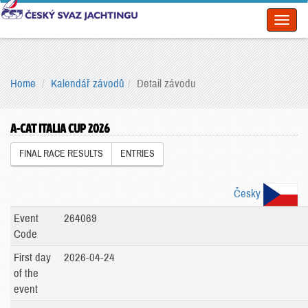
Toggl
naviga
Home
Kalendář závodů
Detail závodu
A-CAT ITALIA CUP 2026
FINAL RACE RESULTS
ENTRIES
Česky
Event
264069
Code
First day
2026-04-24
of the
event