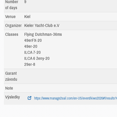
Number
9
of days
Venue
Kiel
Organizer
Kieler Yacht-Club e.V
Classes
Flying Dutchman-36ms
49erFX-20
49er-20
ILCA 7-20
ILCA 6 ženy-20
29er-8
Garant
závodu
Note
Výsledky
https://www.manage2sail.com/en-US/event/kiwo2026#!/results?