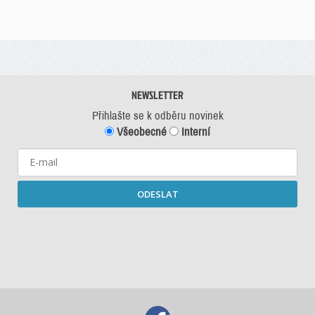
NEWSLETTER
Přihlašte se k odběru novinek
Všeobecné
Interní
ODESLAT
Starší newslettery ke stažení