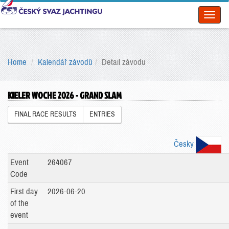
Toggl
naviga
Home
Kalendář závodů
Detail závodu
KIELER WOCHE 2026 - GRAND SLAM
FINAL RACE RESULTS
ENTRIES
Česky
Event
264067
Code
First day
2026-06-20
of the
event