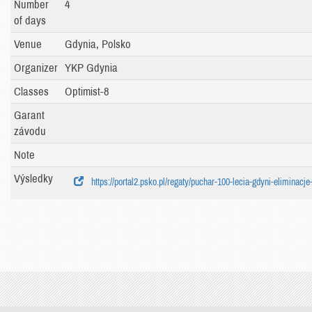
Number
4
of days
Venue
Gdynia, Polsko
Organizer
YKP Gdynia
Classes
Optimist-8
Garant
závodu
Note
Výsledky
https://portal2.psko.pl/regaty/puchar-100-lecia-gdyni-eliminacj