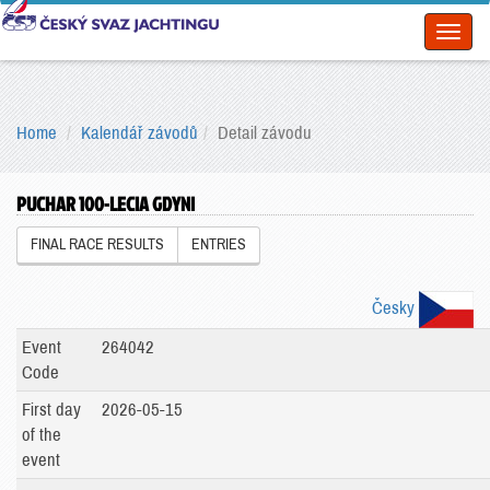
Toggl
naviga
Home
Kalendář závodů
Detail závodu
PUCHAR 100-LECIA GDYNI
FINAL RACE RESULTS
ENTRIES
Česky
Event
264042
Code
First day
2026-05-15
of the
event