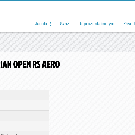
Jachting
Svaz
Reprezentační tým
Závod
IAN OPEN RS AERO