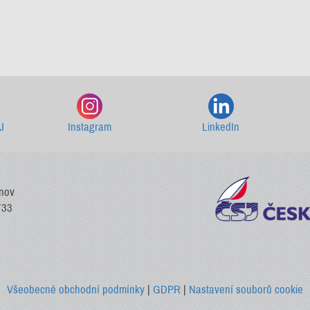
Starší newslettery ke stažení
J
Instagram
LinkedIn
vnov
733
Všeobecné obchodní podmínky
|
GDPR
|
Nastavení souborů cookie