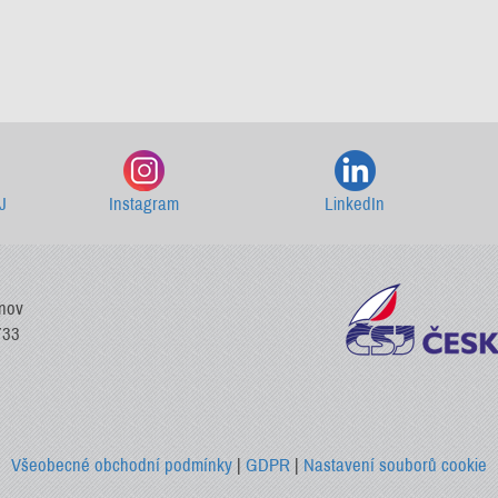
Starší newslettery ke stažení
J
Instagram
LinkedIn
vnov
733
Všeobecné obchodní podmínky
|
GDPR
|
Nastavení souborů cookie