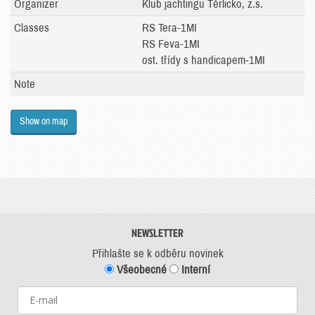
Organizer
Klub jachtingu Těrlicko, z.s.
Classes
RS Tera-1MI
RS Feva-1MI
ost. třídy s handicapem-1MI
Note
Show on map
NEWSLETTER
Přihlašte se k odběru novinek
Všeobecné
Interní