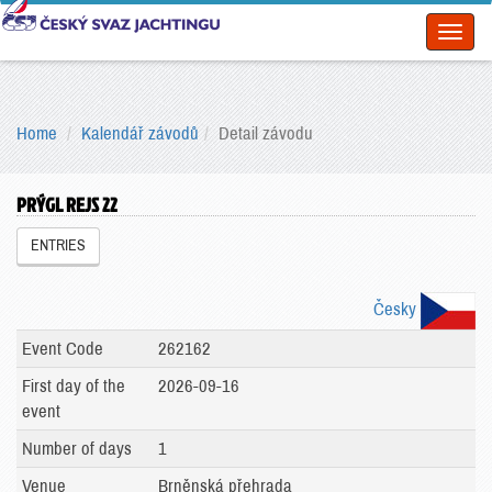
Toggl
naviga
Home
Kalendář závodů
Detail závodu
PRÝGL REJS 22
ENTRIES
Česky
Event Code
262162
First day of the
2026-09-16
event
Number of days
1
Venue
Brněnská přehrada