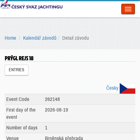
Toggl
naviga
Home
Kalendář závodů
Detail závodu
PRÝGL REJS 18
ENTRIES
Česky
Event Code
262148
First day of the
2026-08-19
event
Number of days
1
Venue
Brněnská přehrada