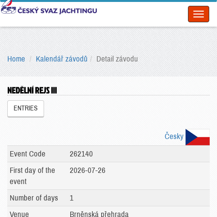
Toggl
naviga
Home
Kalendář závodů
Detail závodu
NEDĚLNÍ REJS III
ENTRIES
Česky
Event Code
262140
First day of the
2026-07-26
event
Number of days
1
Venue
Brněnská přehrada