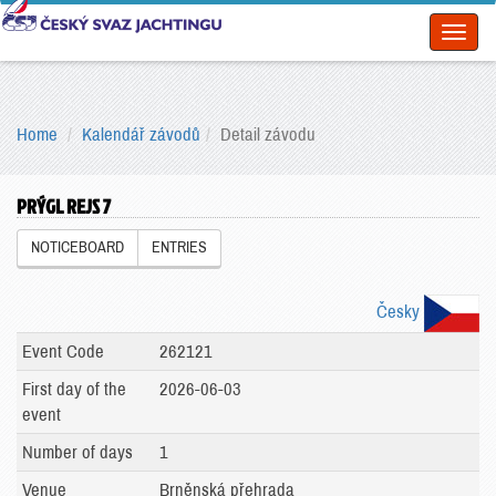
Toggl
naviga
Home
Kalendář závodů
Detail závodu
PRÝGL REJS 7
NOTICEBOARD
ENTRIES
Česky
Event Code
262121
First day of the
2026-06-03
event
Number of days
1
Venue
Brněnská přehrada