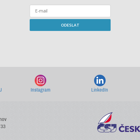
ODESLAT
Starší newslettery ke stažení
J
Instagram
LinkedIn
vnov
733