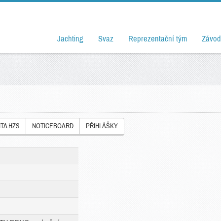
Jachting
Svaz
Reprezentační tým
Závod
ITA HZS
NOTICEBOARD
PŘIHLÁŠKY