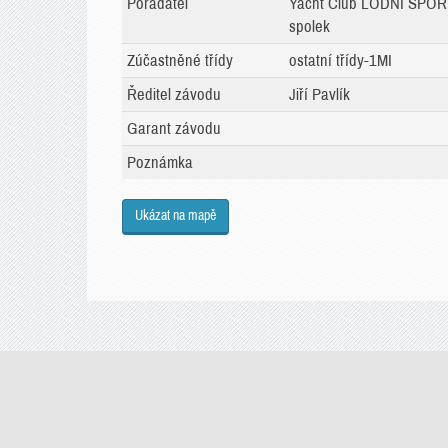
Pořadatel
Yacht Club LODNÍ SPO
spolek
Zúčastněné třídy
ostatní třídy-1MI
Ředitel závodu
Jiří Pavlík
Garant závodu
Poznámka
Ukázat na mapě