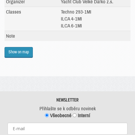
Organizer
Yacht Club Velké Dářko z.s.
Classes
Techno 293-1MI
ILCA 4-1MI
ILCA 6-1MI
Note
Show on map
NEWSLETTER
Přihlašte se k odběru novinek
Všeobecné
Interní