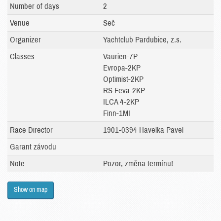
Number of days
2
Venue
Seč
Organizer
Yachtclub Pardubice, z.s.
Classes
Vaurien-7P
Evropa-2KP
Optimist-2KP
RS Feva-2KP
ILCA 4-2KP
Finn-1MI
Race Director
1901-0394 Havelka Pavel
Garant závodu
Note
Pozor, změna termínu!
Show on map