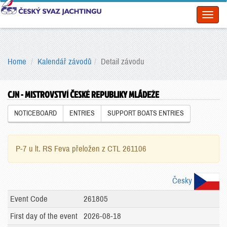
Toggl
naviga
Home
Kalendář závodů
Detail závodu
CJN - MISTROVSTVÍ ČESKÉ REPUBLIKY MLÁDEŽE
NOTICEBOARD
ENTRIES
SUPPORT BOATS ENTRIES
P-7 u lt. RS Feva přeložen z CTL 261106
Česky
Event Code
261805
First day of the event
2026-08-18