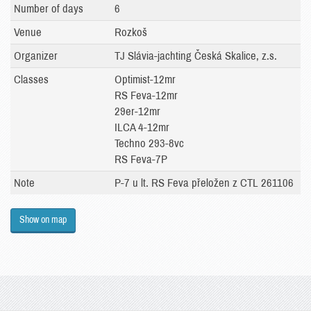
Number of days
6
Venue
Rozkoš
Organizer
TJ Slávia-jachting Česká Skalice, z.s.
Classes
Optimist-12mr
RS Feva-12mr
29er-12mr
ILCA 4-12mr
Techno 293-8vc
RS Feva-7P
Note
P-7 u lt. RS Feva přeložen z CTL 261106
Show on map