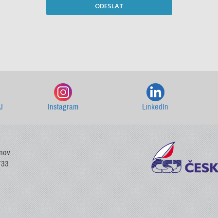
ODESLAT
Starší newslettery ke stažení
J
Instagram
LinkedIn
vnov
733