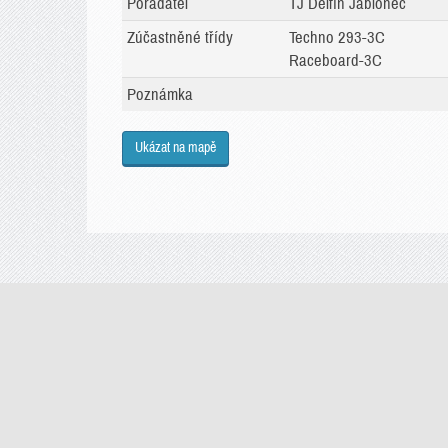
Pořadatel
TJ Delfín Jablonec
Zúčastněné třídy
Techno 293-3C
Raceboard-3C
Poznámka
Ukázat na mapě