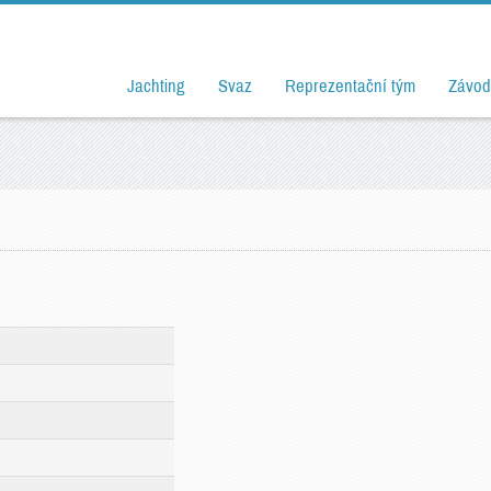
Jachting
Svaz
Reprezentační tým
Závod