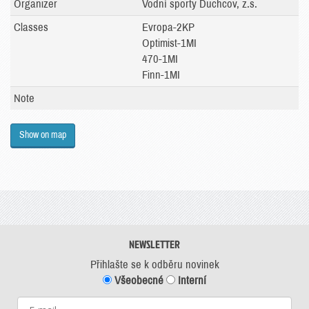
Organizer
Vodní sporty Duchcov, z.s.
Classes
Evropa-2KP
Optimist-1MI
470-1MI
Finn-1MI
Note
Show on map
NEWSLETTER
Přihlašte se k odběru novinek
Všeobecné
Interní