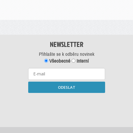
NEWSLETTER
Přihlašte se k odběru novinek
Všeobecné
Interní
ODESLAT
Starší newslettery ke stažení