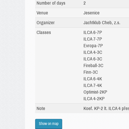
Number of days
2
Venue
Jesenice
Organizer
Jachtklub Cheb, z.s.
Classes
ILCA 6-7P
ILCA 7-7P
Evropa-7P
ILCA 4-3C
ILCA 6-3C
Fireball-3C
Finn-3C
ILCA 6-4K
ILCA 7-4K
Optimist-2KP
ILCA 4-2KP
Note
Koef. KP-2 lt. ILCA 4 př
Show on map