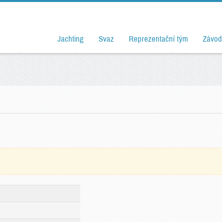
Jachting
Svaz
Reprezentační tým
Závod