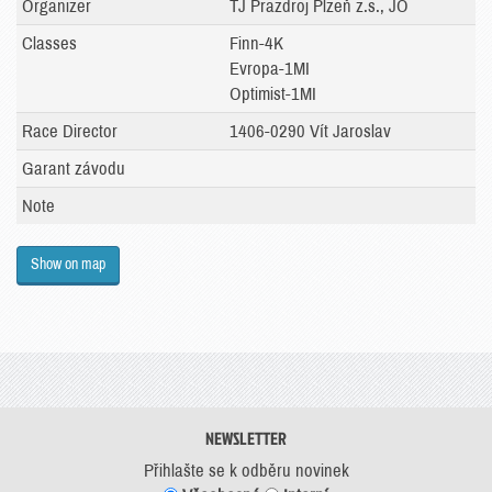
Organizer
TJ Prazdroj Plzeň z.s., JO
Classes
Finn-4K
Evropa-1MI
Optimist-1MI
Race Director
1406-0290 Vít Jaroslav
Garant závodu
Note
Show on map
NEWSLETTER
Přihlašte se k odběru novinek