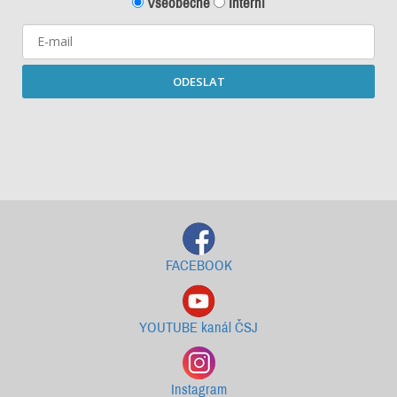
Všeobecné
Interní
ODESLAT
Starší newslettery ke stažení
FACEBOOK
YOUTUBE kanál ČSJ
Instagram