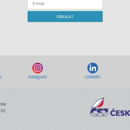
ODESLAT
Starší newslettery ke stažení
J
Instagram
LinkedIn
vnov
733