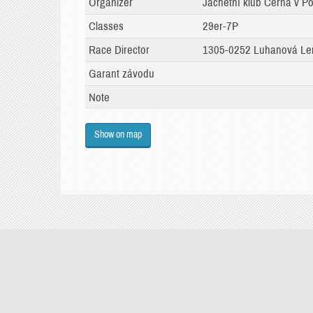
Organizer
Jachetní klub Černá v Po
Classes
29er-7P
Race Director
1305-0252 Luhanová Le
Garant závodu
Note
Show on map