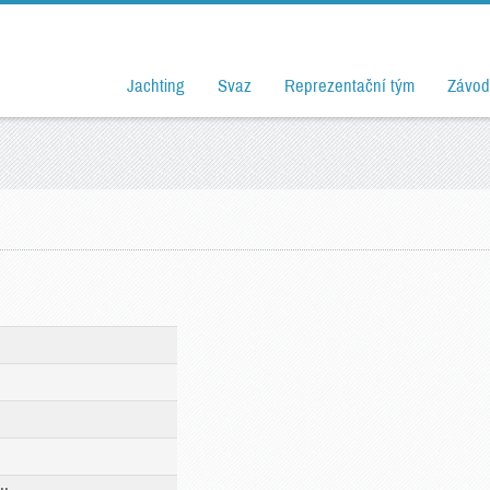
Jachting
Svaz
Reprezentační tým
Závod