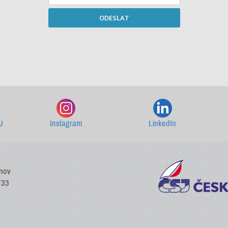
ODESLAT
Starší newslettery ke stažení
J
Instagram
LinkedIn
vnov
733