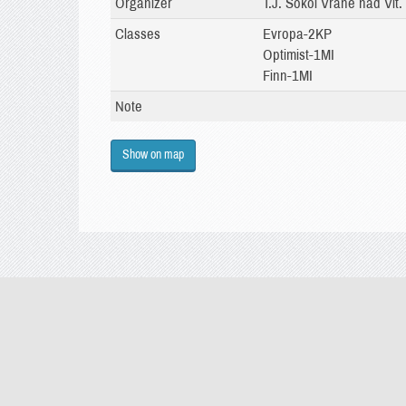
Organizer
T.J. Sokol Vrané nad Vlt. 
Classes
Evropa-2KP
Optimist-1MI
Finn-1MI
Note
Show on map