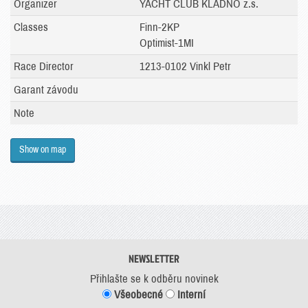
Organizer
YACHT CLUB KLADNO z.s.
Classes
Finn-2KP
Optimist-1MI
Race Director
1213-0102 Vinkl Petr
Garant závodu
Note
Show on map
NEWSLETTER
Přihlašte se k odběru novinek
Všeobecné
Interní