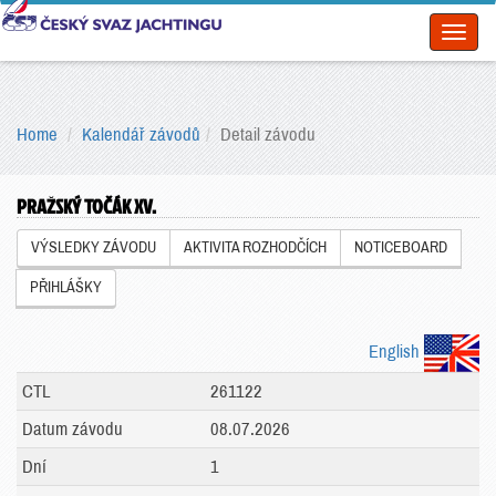
Toggl
naviga
Home
Kalendář závodů
Detail závodu
PRAŽSKÝ TOČÁK XV.
VÝSLEDKY ZÁVODU
AKTIVITA ROZHODČÍCH
NOTICEBOARD
PŘIHLÁŠKY
English
CTL
261122
Datum závodu
08.07.2026
Dní
1