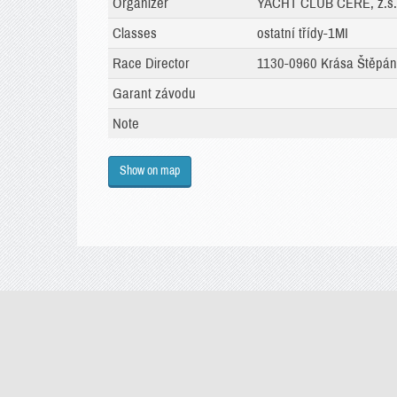
Organizer
YACHT CLUB CERE, z.s.
Classes
ostatní třídy-1MI
Race Director
1130-0960 Krása Štěpán
Garant závodu
Note
Show on map