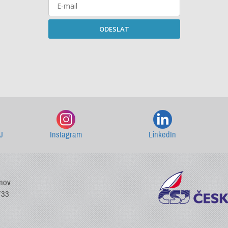
ODESLAT
Starší newslettery ke stažení
J
Instagram
LinkedIn
vnov
733