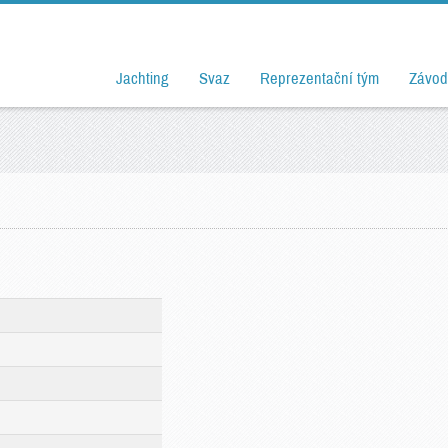
Jachting
Svaz
Reprezentační tým
Závod