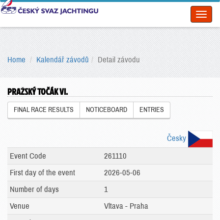
Toggl
naviga
Home
Kalendář závodů
Detail závodu
PRAŽSKÝ TOČÁK VI.
FINAL RACE RESULTS
NOTICEBOARD
ENTRIES
Česky
Event Code
261110
First day of the event
2026-05-06
Number of days
1
Venue
Vltava - Praha