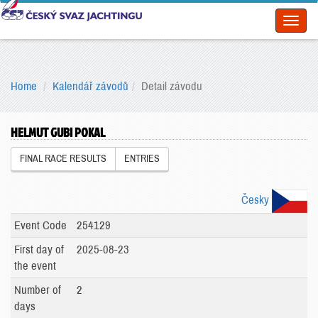
Toggl
naviga
Home
Kalendář závodů
Detail závodu
HELMUT GUBI POKAL
FINAL RACE RESULTS
ENTRIES
Česky
Event Code
254129
First day of
2025-08-23
the event
Number of
2
days