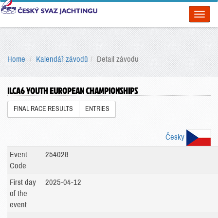
Toggl
naviga
Home
Kalendář závodů
Detail závodu
ILCA6 YOUTH EUROPEAN CHAMPIONSHIPS
FINAL RACE RESULTS
ENTRIES
Česky
Event
254028
Code
First day
2025-04-12
of the
event