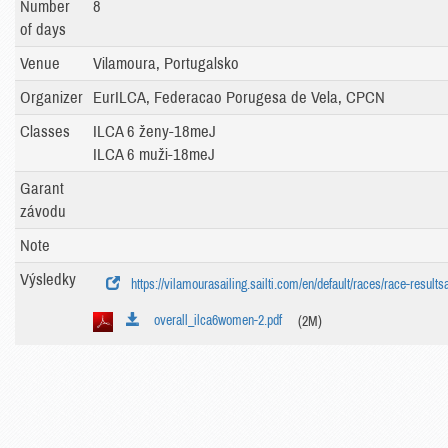
Number
8
of days
Venue
Vilamoura, Portugalsko
Organizer
EurILCA, Federacao Porugesa de Vela, CPCN
Classes
ILCA 6 ženy-18meJ
ILCA 6 muži-18meJ
Garant
závodu
Note
Výsledky
https://vilamourasailing.sailti.com/en/default/races/race-resul
overall_ilca6women-2.pdf
(2M)