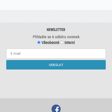
NEWSLETTER
Přihlašte se k odběru novinek
Všeobecné
Interní
ODESLAT
Starší newslettery ke stažení