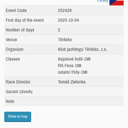
Česky
Event Code
252428
First day of the event
2025-10-04
Number of days
2
Venue
Těrlicko
Organizer
Klub jachtingu Těrlicko, z.s.
Classes
Kajutové lodě-1MI
RS Feva-1MI
ostatní třídy-1MI
Race Director
Tomáš Zielonka
Garant závodu
Note
Show on map