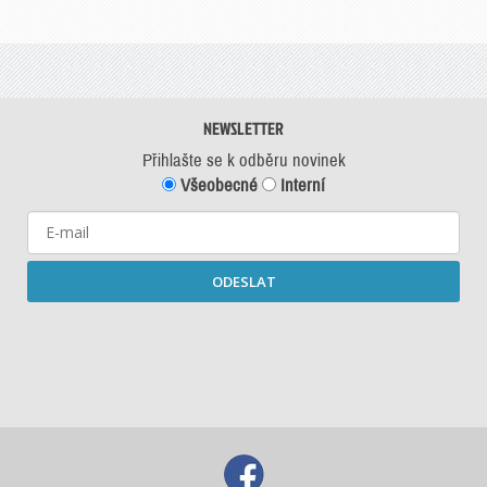
NEWSLETTER
Přihlašte se k odběru novinek
Všeobecné
Interní
ODESLAT
Starší newslettery ke stažení