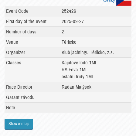
Česky
Event Code
252426
First day of the event
2025-09-27
Number of days
2
Venue
Těrlicko
Organizer
Klub jachtingu Těrlicko, z.s.
Classes
Kajutové lodě-1MI
RS Feva-1MI
ostatní třídy-1MI
Race Director
Radan Matýsek
Garant závodu
Note
Show on map