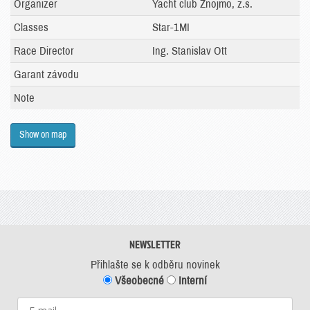
Organizer
Yacht club Znojmo, z.s.
Classes
Star-1MI
Race Director
Ing. Stanislav Ott
Garant závodu
Note
Show on map
NEWSLETTER
Přihlašte se k odběru novinek
Všeobecné
Interní