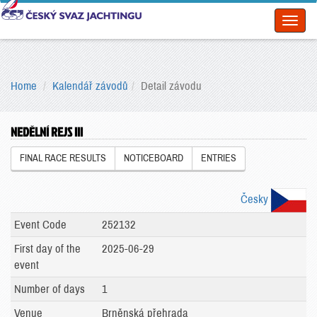
Toggl
naviga
Home
Kalendář závodů
Detail závodu
NEDĚLNÍ REJS III
FINAL RACE RESULTS
NOTICEBOARD
ENTRIES
Česky
Event Code
252132
First day of the
2025-06-29
event
Number of days
1
Venue
Brněnská přehrada