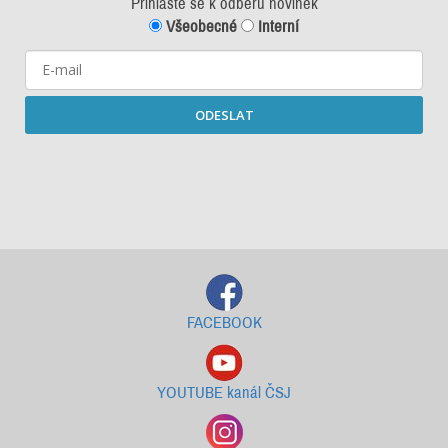
Přihlašte se k odběru novinek
Všeobecné
Interní
ODESLAT
Starší newslettery ke stažení
FACEBOOK
YOUTUBE kanál ČSJ