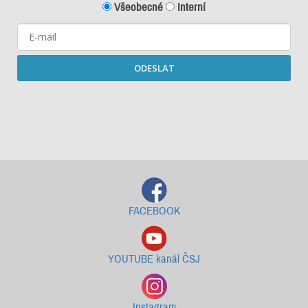
Všeobecné
Interní
ODESLAT
Starší newslettery ke stažení
FACEBOOK
YOUTUBE kanál ČSJ
Instagram