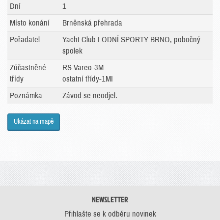
Dní
1
Místo konání
Brněnská přehrada
Pořadatel
Yacht Club LODNÍ SPORTY BRNO, pobočný
spolek
Zúčastněné
RS Vareo-3M
třídy
ostatní třídy-1MI
Poznámka
Závod se neodjel.
Ukázat na mapě
NEWSLETTER
Přihlašte se k odběru novinek