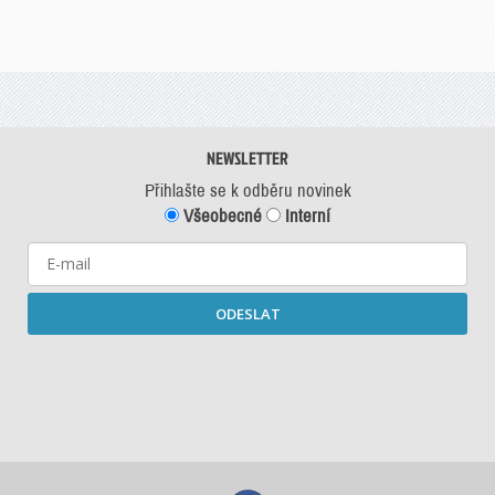
NEWSLETTER
Přihlašte se k odběru novinek
Všeobecné
Interní
ODESLAT
Starší newslettery ke stažení