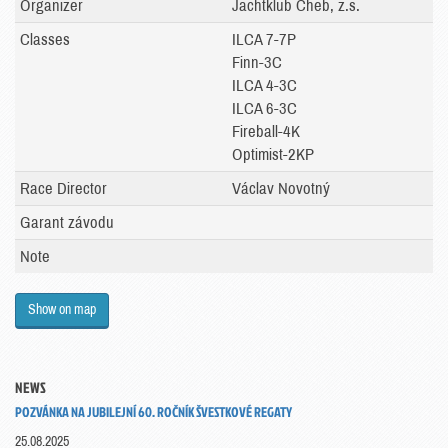
Organizer
Jachtklub Cheb, z.s.
Classes
ILCA 7-7P
Finn-3C
ILCA 4-3C
ILCA 6-3C
Fireball-4K
Optimist-2KP
Race Director
Václav Novotný
Garant závodu
Note
Show on map
NEWS
POZVÁNKA NA JUBILEJNÍ 60. ROČNÍK ŠVESTKOVÉ REGATY
25.08.2025