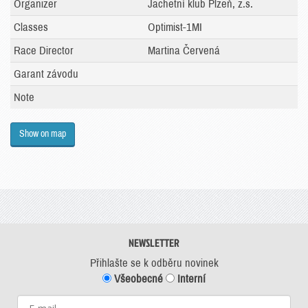
Organizer
Jachetní klub Plzeň, z.s.
Classes
Optimist-1MI
Race Director
Martina Červená
Garant závodu
Note
Show on map
NEWSLETTER
Přihlašte se k odběru novinek
Všeobecné
Interní